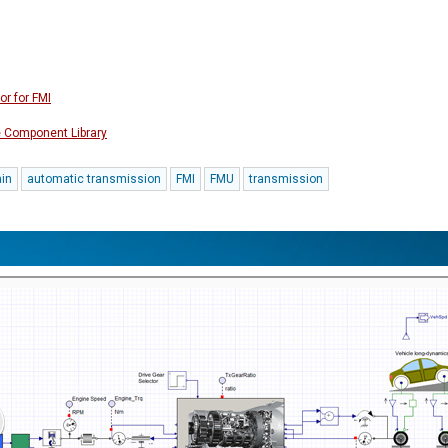
r for FMI
e Component Library
ain
automatic transmission
FMI
FMU
transmission