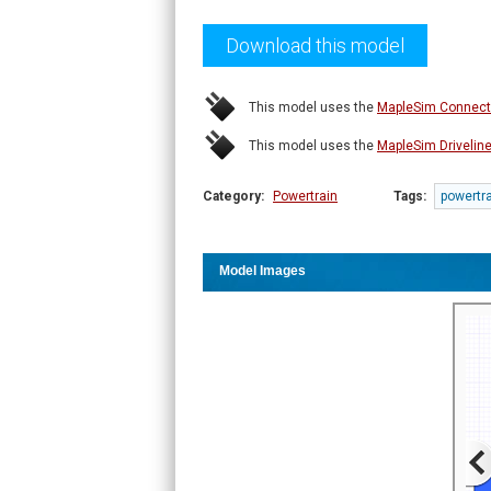
Download this model
This model uses the
MapleSim Connecto
This model uses the
MapleSim Drivelin
Category:
Powertrain
Tags:
powertr
Model Images