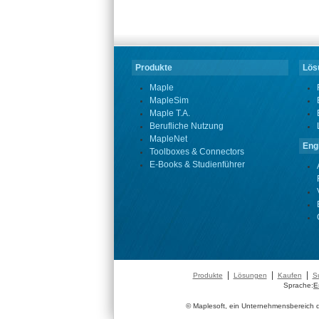
Produkte
Lösu
Maple
MapleSim
Maple T.A.
Berufliche Nutzung
MapleNet
Eng
Toolboxes & Connectors
E-Books & Studienführer
|
|
|
Produkte
Lösungen
Kaufen
S
Sprache:
E
© Maplesoft, ein Unternehmensbereich de