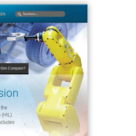
MEN
eSim Compare?
sion
 the
 (HIL)
ncludes