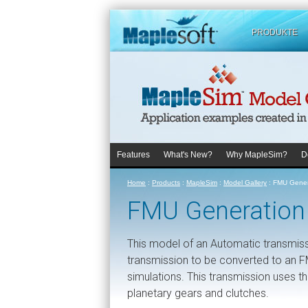
PRODUKTE
Features
What's New?
Why MapleSim?
D
Home
:
Products
:
MapleSim
:
Model Gallery
:
FMU Genera
FMU Generation 
This model of an Automatic transmiss
transmission to be converted to an F
simulations. This transmission uses 
planetary gears and clutches.