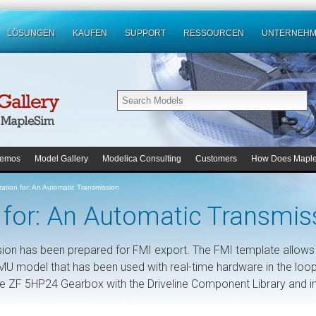
LÖSUNGEN
KAUFEN
SUPPORT
RESSOURCEN
UNTERNEH
emos
Model Gallery
Modelica Consulting
Customers
How Does Mapl
tion for: An Automatic Transmission
for: An Automatic Transmis
ion has been prepared for FMI export. The FMI template allows
MU model that has been used with real-time hardware in the loop
the ZF 5HP24 Gearbox with the Driveline Component Library and i