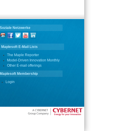
Soziale Netzwerke
Maplesoft E-Mail Lists
The Maple Reporter
Model-Driven Innovation Monthly
Other E-mail offerings
Maplesoft Membership
Login