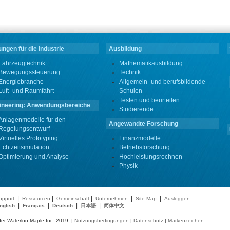
ngen für die Industrie
Ausbildung
Fahrzeugtechnik
Mathematikausbildung
Bewegungssteuerung
Technik
Energiebranche
Allgemein- und berufsbildende
Luft- und Raumfahrt
Schulen
Testen und beurteilen
ineering: Anwendungsbereiche
Studierende
Anlagenmodelle für den
Angewandte Forschung
Regelungsentwurf
Virtuelles Prototyping
Finanzmodelle
Echtzeitsimulation
Betriebsforschung
Optimierung und Analyse
Hochleistungsrechnen
Physik
|
|
|
|
|
upport
Ressourcen
Gemeinschaft
Unternehmen
Site-Map
Ausloggen
|
|
|
|
nglish
Français
Deutsch
日本語
简体中文
r Waterloo Maple Inc. 2019. |
Nutzungsbedingungen
|
Datenschutz
|
Markenzeichen