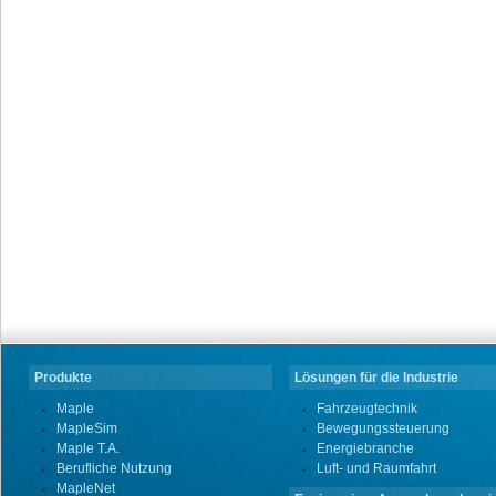
Produkte
Lösungen für die Industrie
Maple
Fahrzeugtechnik
MapleSim
Bewegungssteuerung
Maple T.A.
Energiebranche
Berufliche Nutzung
Luft- und Raumfahrt
MapleNet