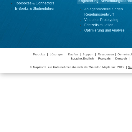
Engineering: Anwendungsberei
Toolboxes & Connectors
E-Books & Studienführer
Anlagenmodelle für den
Regelungsentwurf
Virtuelles Prototyping
Echtzeitsimulation
Optimierung und Analyse
|
|
|
|
|
Produkte
Lösungen
Kaufen
Support
Ressourcen
Gemeinsch
|
|
|
Sprache:
English
Français
Deutsch
© Maplesoft, ein Unternehmensbereich der Waterloo Maple Inc. 2019. |
Nu