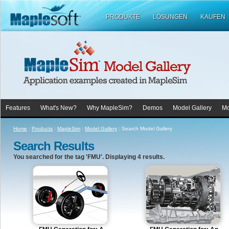
PRODUKTE
LÖSUNGEN
KAUFEN
Features
What's New?
Why MapleSim?
Demos
Model Gallery
Mo
Home
:
Products
:
MapleSim
:
Model Gallery
:
Search Model Gallery
Search Results
You searched for the tag 'FMU'. Displaying 4 results.