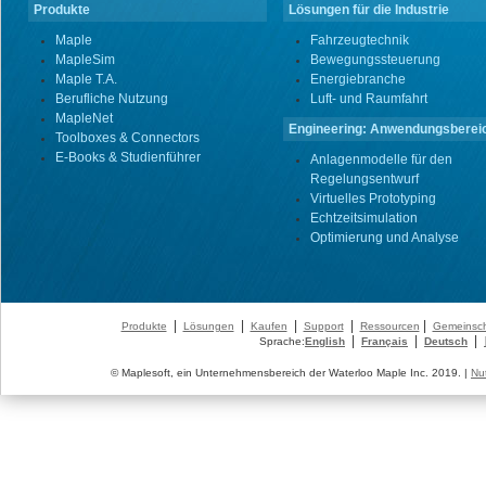
Produkte
Lösungen für die Industrie
Maple
Fahrzeugtechnik
MapleSim
Bewegungssteuerung
Maple T.A.
Energiebranche
Berufliche Nutzung
Luft- und Raumfahrt
MapleNet
Engineering: Anwendungsberei
Toolboxes & Connectors
E-Books & Studienführer
Anlagenmodelle für den
Regelungsentwurf
Virtuelles Prototyping
Echtzeitsimulation
Optimierung und Analyse
|
|
|
|
|
Produkte
Lösungen
Kaufen
Support
Ressourcen
Gemeinsch
|
|
|
Sprache:
English
Français
Deutsch
© Maplesoft, ein Unternehmensbereich der Waterloo Maple Inc. 2019. |
Nu