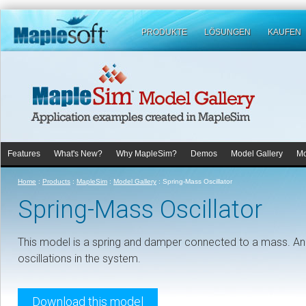
PRODUKTE
LÖSUNGEN
KAUFEN
Features
What's New?
Why MapleSim?
Demos
Model Gallery
Mo
Home
:
Products
:
MapleSim
:
Model Gallery
:
Spring-Mass Oscillator
Spring-Mass Oscillator
This model is a spring and damper connected to a mass. An 
oscillations in the system.
Download this model