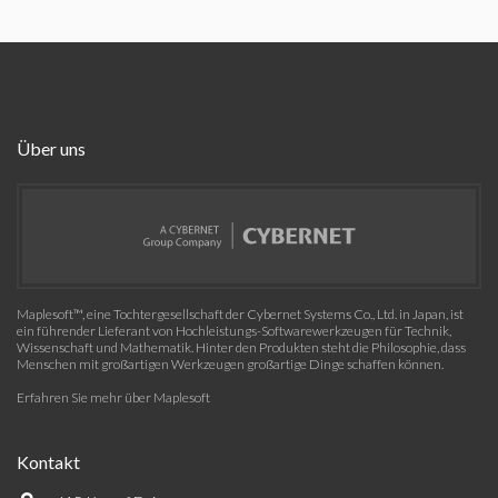
Über uns
Maplesoft™, eine Tochtergesellschaft der Cybernet Systems Co., Ltd. in Japan, ist
ein führender Lieferant von Hochleistungs-Softwarewerkzeugen für Technik,
Wissenschaft und Mathematik. Hinter den Produkten steht die Philosophie, dass
Menschen mit großartigen Werkzeugen großartige Dinge schaffen können.
Erfahren Sie mehr über Maplesoft
Kontakt