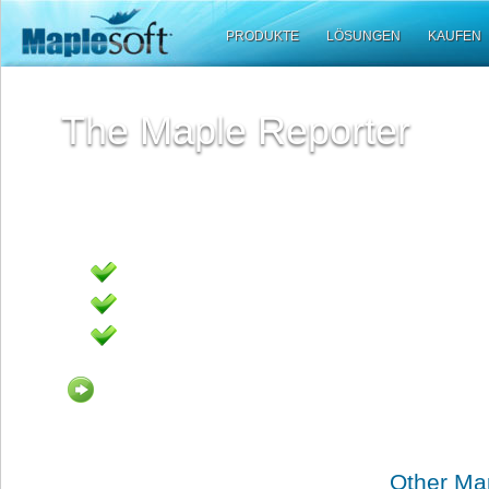
PRODUKTE
LÖSUNGEN
KAUFEN
The Maple Reporter
The Maple Reporter is a monthly electronic newsl
written especially for the Maplesoft community. A
subscriber, you will read about what's new at Map
Benefit one listed here. some text here
Benefit two here... stay up too date
Benefit three. cause we’re awesome
Read the current issue
Other Map