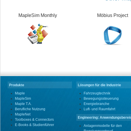
MapleSim Monthly
Möbius Project
Produkte
Lösungen für die Industrie
Maple
Fahrzeugtechnik
MapleSim
Bewegungssteuerung
Maple T.A.
Energiebranche
Berufliche Nutzung
Luft- und Raumfahrt
MapleNet
Engineering: Anwendungsberei
Toolboxes & Connectors
E-Books & Studienführer
Anlagenmodelle für den