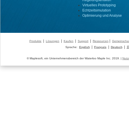
Regelungsentwurf
Virtuelles Prototyping
Echtzeitsimulation
Optimierung und Analyse
|
|
|
|
|
Produkte
Lösungen
Kaufen
Support
Ressourcen
Gemeinschaf
|
|
|
Sprache:
English
Français
Deutsch
© Maplesoft, ein Unternehmensbereich der Waterloo Maple Inc. 2019. |
Nutz