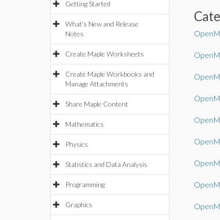
Getting Started
Cat
What's New and Release
OpenMa
Notes
Create Maple Worksheets
OpenMa
Create Maple Workbooks and
OpenMa
Manage Attachments
OpenMa
Share Maple Content
OpenMa
Mathematics
OpenMa
Physics
OpenMa
Statistics and Data Analysis
OpenMa
Programming
Graphics
OpenMa