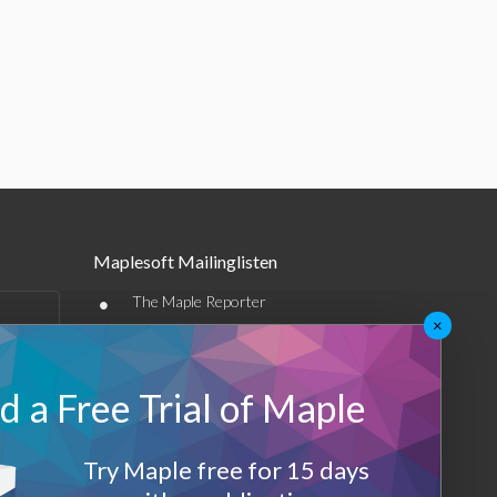
Maplesoft Mailinglisten
•
The Maple Reporter
×
•
Weitere E-Mail-Angebote
Maplesoft Membership
 a Free Trial of Maple
Sign-up
Try Maple free for 15 days