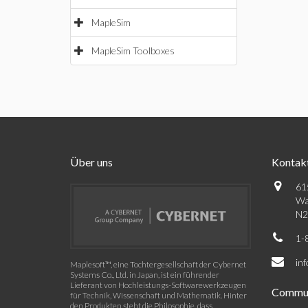
MapleSim
MapleSim Toolboxes
Über uns
Kontak
61
Wa
N2
1-
in
Maplesoft™, eine Tochtergesellschaft der Cybernet
Systems Co., Ltd. in Japan, ist ein führender
Lieferant von Hochleistungs-Softwarewerkzeugen
Commun
für Technik, Wissenschaft und Mathematik. Hinter
den Produkten steht die Philosophie, dass