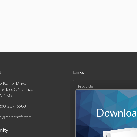
t
Links
5 Kumpf Drive
Produkte
terloo, ON Canada
V 1K8
Lösungen
800-267-6583
Download
Kaufen
fo@maplesoft.com
Support und Ressourcen
ity
Unternehmen