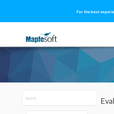
For the best experi
All Products
Maple
MapleSim
Eva