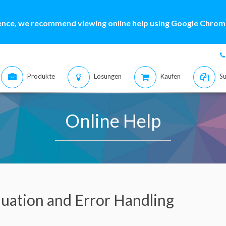
ence, we recommend viewing online help using Google Chrome
Produkte
Lösungen
Kaufen
Su
Online Help
luation and Error Handling