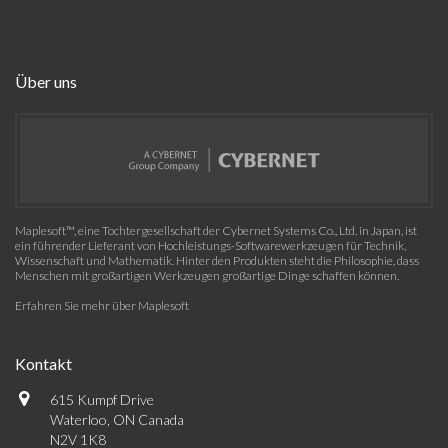
Über uns
Maplesoft™, eine Tochtergesellschaft der Cybernet Systems Co., Ltd. in Japan, ist
ein führender Lieferant von Hochleistungs-Softwarewerkzeugen für Technik,
Wissenschaft und Mathematik. Hinter den Produkten steht die Philosophie, dass
Menschen mit großartigen Werkzeugen großartige Dinge schaffen können.
Erfahren Sie mehr über Maplesoft
Kontakt
615 Kumpf Drive
Waterloo, ON Canada
N2V 1K8