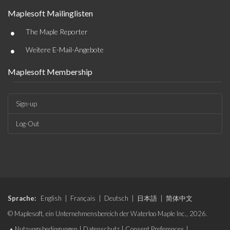
Maplesoft Mailinglisten
•
The Maple Reporter
•
Weitere E-Mail-Angebote
Maplesoft Membership
Sign-up
Log-Out
Sprache:
English
|
Français
|
Deutsch
|
日本語
|
简体中文
© Maplesoft, ein Unternehmensbereich der Waterloo Maple Inc., 2026.
•
Nutzungsbedingungen
|
Datenschutz
|
Consent Preferences
|