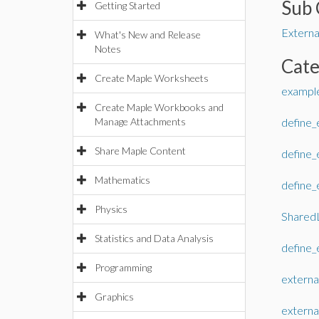
Sub 
Getting Started
External
What's New and Release
Notes
Cat
Create Maple Worksheets
example
Create Maple Workbooks and
Manage Attachments
define
Share Maple Content
define
Mathematics
define
Physics
SharedL
Statistics and Data Analysis
define
Programming
external
Graphics
external