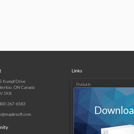
t
Links
5 Kumpf Drive
Produkte
terloo, ON Canada
V 1K8
Lösungen
800-267-6583
Download
Kaufen
fo@maplesoft.com
Support und Ressourcen
ity
Unternehmen