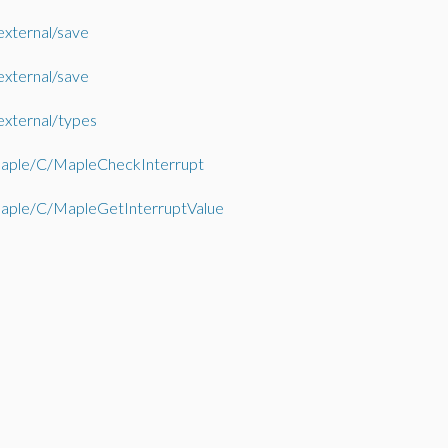
external/save
external/save
external/types
ple/C/MapleCheckInterrupt
ple/C/MapleGetInterruptValue