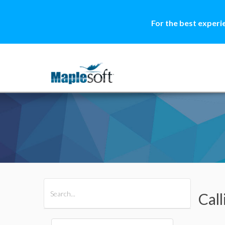
For the best experi
All Products
Maple
MapleSim
Call