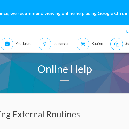
ence, we recommend viewing online help using Google Chrome
Produkte
Lösungen
Kaufen
Su
Online Help
ing External Routines