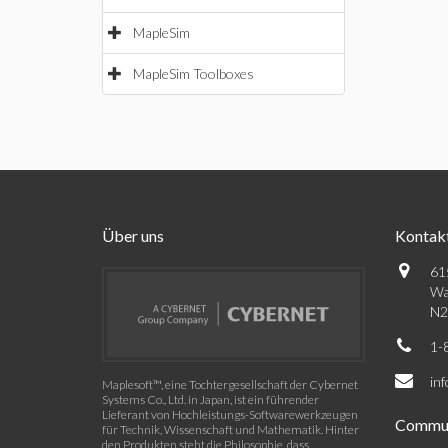
MapleSim
MapleSim Toolboxes
Über uns
Kontak
61
Wa
N2
1-
in
Maplesoft™, eine Tochtergesellschaft der Cybernet
Systems Co., Ltd. in Japan, ist ein führender
Lieferant von Hochleistungs-Softwarewerkzeugen
Commun
für Technik, Wissenschaft und Mathematik. Hinter
den Produkten steht die Philosophie, dass