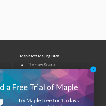
Maplesoft Mailinglisten
•
The Maple Reporter
×
•
Weitere E-Mail-Angebote
Maplesoft Membership
 a Free Trial of Maple
Sign-up
Try Maple free for 15 days