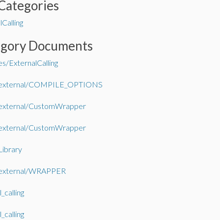
Categories
Calling
egory Documents
s/ExternalCalling
_external/COMPILE_OPTIONS
_external/CustomWrapper
_external/CustomWrapper
ibrary
_external/WRAPPER
_calling
_calling