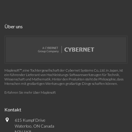
Über uns
Maplesoft™, eine Tochtergesellschaft der Cybernet Systems Co., Ltd. in Japan, ist
ein führender Lieferant von Hochleistungs-Softwarewerkzeugen für Technik,
Wissenschaft und Mathematik. Hinter den Produkten steht die Philosophie, dass
Menschen mit großartigen Werkzeugen großartige Dinge schaffen können.
Erfahren Sie mehr über Maplesoft
Kontakt
615 Kumpf Drive
Waterloo, ON Canada
N2V 1K8