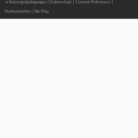
•
Nutzungsbedingungen
|
Datenschutz
|
Consent Preferences
|
Markenzeichen
|
Site Map