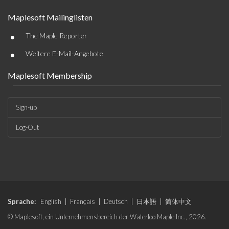
Maplesoft Mailinglisten
•
The Maple Reporter
•
Weitere E-Mail-Angebote
Maplesoft Membership
Sign-up
Log-Out
Sprache:
English
|
Français
|
Deutsch
|
日本語
|
简体中文
© Maplesoft, ein Unternehmensbereich der Waterloo Maple Inc., 2026.