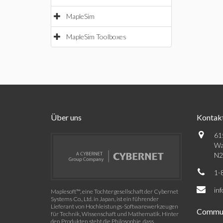
MapleSim
MapleSim Toolboxes
Über uns
Kontak
61
Wa
N2
1-
in
Maplesoft™, eine Tochtergesellschaft der Cybernet
Systems Co., Ltd. in Japan, ist ein führender
Lieferant von Hochleistungs-Softwarewerkzeugen
Commun
für Technik, Wissenschaft und Mathematik. Hinter
den Produkten steht die Philosophie, dass