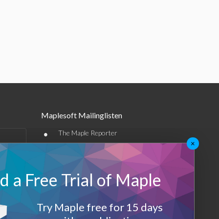
Maplesoft Mailinglisten
•
The Maple Reporter
×
•
Weitere E-Mail-Angebote
Maplesoft Membership
 a Free Trial of Maple
Sign-up
Try Maple free for 15 days