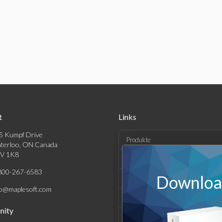
t
Links
5 Kumpf Drive
Produkte
terloo, ON Canada
V 1K8
Lösungen
800-267-6583
Download
Kaufen
fo@maplesoft.com
Support und Ressourcen
ity
Unternehmen