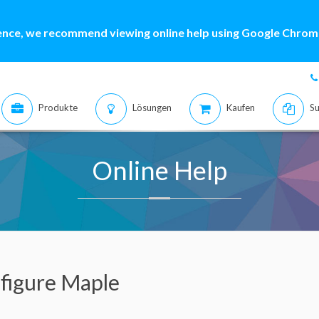
ence, we recommend viewing online help using Google Chrome
Produkte
Lösungen
Kaufen
Su
Online Help
figure Maple