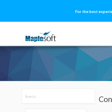
For the best experi
All Products
Maple
MapleSim
Con