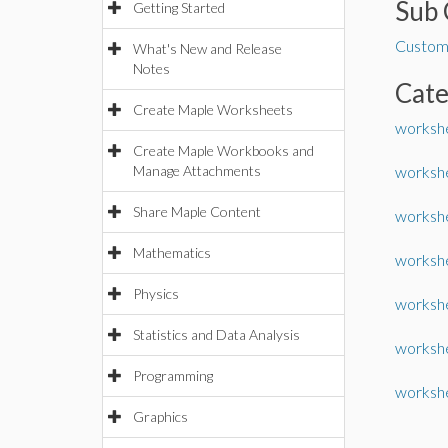
Sub 
Getting Started
Custom
What's New and Release
Notes
Cat
Create Maple Worksheets
workshe
Create Maple Workbooks and
Manage Attachments
worksh
Share Maple Content
workshe
Mathematics
workshe
Physics
workshe
Statistics and Data Analysis
workshe
Programming
workshe
Graphics