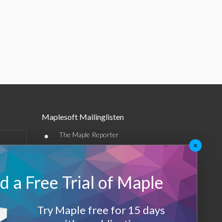
Maplesoft Mailinglisten
•
The Maple Reporter
×
•
Weitere E-Mail-Angebote
Maplesoft Membership
 a Free Trial of Maple
Sign-up
Try Maple free for 15 days