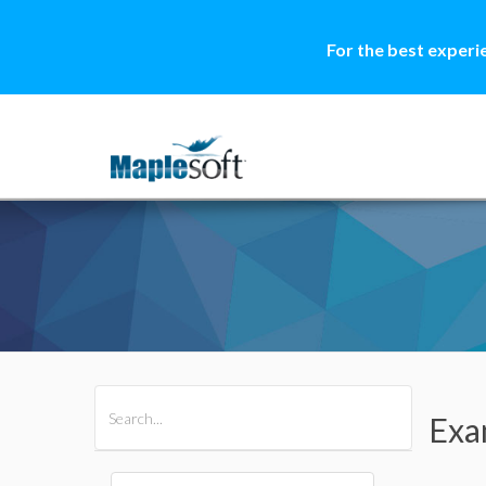
For the best experi
All Products
Maple
MapleSim
Exa