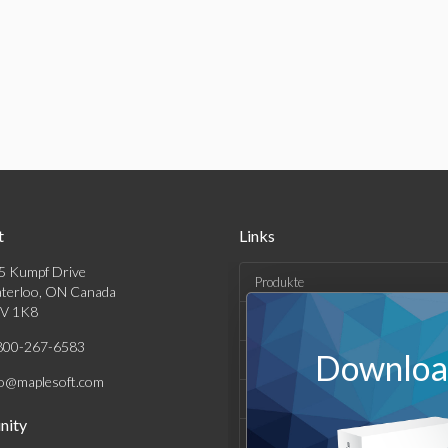
t
Links
5 Kumpf Drive
Produkte
terloo, ON Canada
V 1K8
Lösungen
800-267-6583
Download
Kaufen
fo@maplesoft.com
Support und Ressourcen
ity
Unternehmen