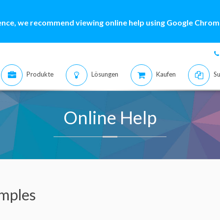
ence, we recommend viewing online help using Google Chrome
Produkte
Lösungen
Kaufen
Su
Online Help
mples