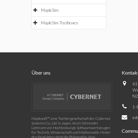
MapleSim
MapleSim Toolboxes
Über uns
Kontak
61
Wa
N2
1-
in
Maplesoft™, eine Tochtergesellschaft der Cybernet
Systems Co., Ltd. in Japan, ist ein führender
Lieferant von Hochleistungs-Softwarewerkzeugen
Commun
für Technik, Wissenschaft und Mathematik. Hinter
den Produkten steht die Philosophie, dass