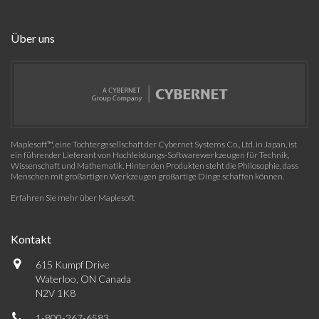
Über uns
Maplesoft™, eine Tochtergesellschaft der Cybernet Systems Co., Ltd. in Japan, ist
ein führender Lieferant von Hochleistungs-Softwarewerkzeugen für Technik,
Wissenschaft und Mathematik. Hinter den Produkten steht die Philosophie, dass
Menschen mit großartigen Werkzeugen großartige Dinge schaffen können.
Erfahren Sie mehr über Maplesoft
Kontakt
615 Kumpf Drive
Waterloo, ON Canada
N2V 1K8
1-800-267-6583