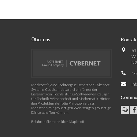
Über uns
Kontak
61
Wa
N2
1-
in
Maplesoft™, eine Tochtergesellschaft der Cybernet
Systems Co., Ltd. in Japan, ist ein führender
Lieferant von Hochleistungs-Softwarewerkzeugen
Commun
für Technik, Wissenschaft und Mathematik. Hinter
den Produkten steht die Philosophie, dass
Menschen mit großartigen Werkzeugen großartige
Dinge schaffen können.
Erfahren Sie mehr über Maplesoft