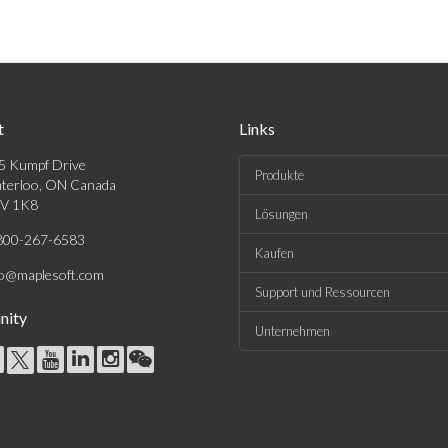
t
Links
5 Kumpf Drive
Produkte
terloo, ON Canada
V 1K8
Lösungen
800-267-6583
Kaufen
fo@maplesoft.com
Support und Ressourcen
ity
Unternehmen