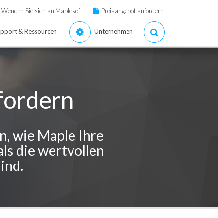
Wenden Sie sich an Maplesoft
Preisangebot anfordern
pport & Ressourcen
Unternehmen
fordern
n, wie Maple Ihre
ls die wertvollen
ind.