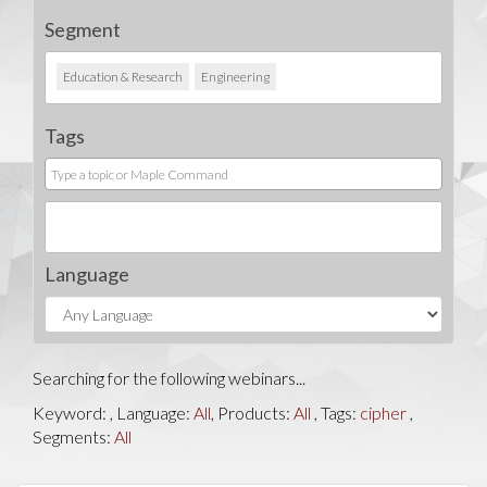
Segment
Education & Research
Engineering
Tags
Language
Searching for the following webinars...
Keyword:
, Language:
All
, Products:
All
, Tags:
cipher
,
Segments:
All