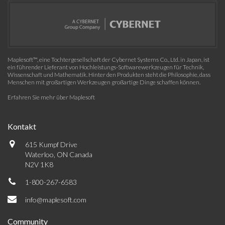
Maplesoft™, eine Tochtergesellschaft der Cybernet Systems Co., Ltd. in Japan, ist
ein führender Lieferant von Hochleistungs-Softwarewerkzeugen für Technik,
Wissenschaft und Mathematik. Hinter den Produkten steht die Philosophie, dass
Menschen mit großartigen Werkzeugen großartige Dinge schaffen können.
Erfahren Sie mehr über Maplesoft
Kontakt
615 Kumpf Drive
Waterloo, ON Canada
N2V 1K8
1-800-267-6583
info@maplesoft.com
Community