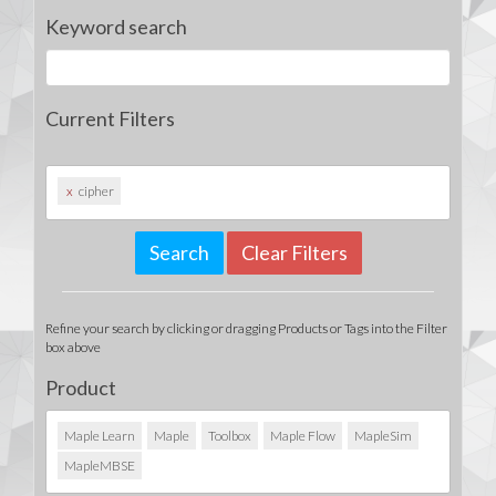
Keyword search
Current Filters
x
cipher
Clear Filters
Refine your search by clicking or dragging Products or Tags into the Filter
box above
Product
Maple Learn
Maple
Toolbox
Maple Flow
MapleSim
MapleMBSE