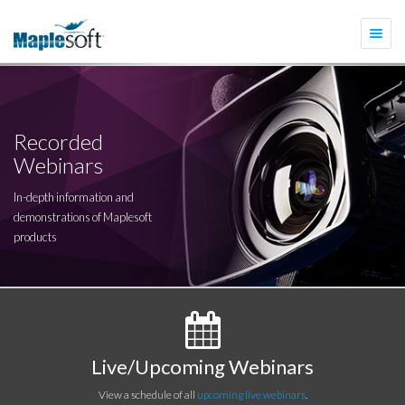
Togg
navi
Recorded
Webinars
In-depth information and
demonstrations of Maplesoft
products
Live/Upcoming Webinars
View a schedule of all
upcoming live webinars
.