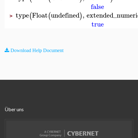
false
type
Float
undefined
,
extended_numeri
(
(
)
>
true
Download Help Document
Über uns