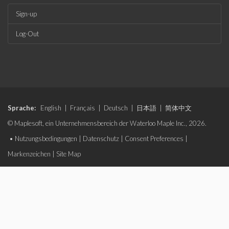
Sign-up
Log-Out
Sprache:
English
|
Français
|
Deutsch
|
日本語
|
简体中文
© Maplesoft, ein Unternehmensbereich der Waterloo Maple Inc., 2026.
•
Nutzungsbedingungen
|
Datenschutz
|
Consent Preferences
|
Markenzeichen
|
Site Map