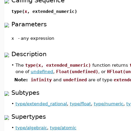
Calling Sequence
type(
x
, extended_numeric)
Parameters
x
-
any expression
Description
•
The
type(x, extended_numeric)
function returns
one of
undefined
,
Float(undefined)
, or
HFloat(un
Note:
infinity
and
undefined
are of type
extend
Subtypes
•
type/extended_rational
,
type/float
,
type/numeric
,
ty
Supertypes
•
type/algebraic
,
type/atomic