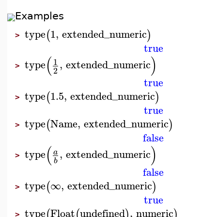
Examples
type
1
,
extended_numeric
(
)
>
true
(
)
1
type
,
extended_numeric
>
2
true
type
1.5
,
extended_numeric
(
)
>
true
type
Name
,
extended_numeric
(
)
>
false
(
)
type
,
extended_numeric
a
>
b
false
type
∞
,
extended_numeric
(
)
>
true
type
Float
undefined
,
numeric
(
(
)
)
>