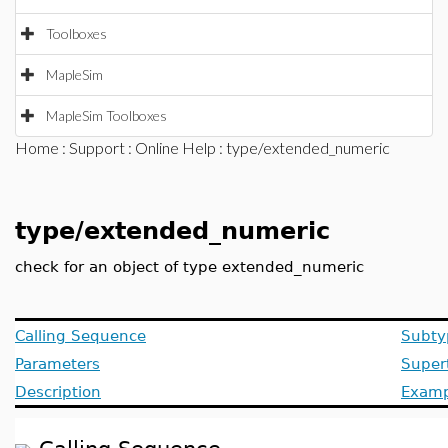
Toolboxes
MapleSim
MapleSim Toolboxes
Home
:
Support
:
Online Help
: type/extended_numeric
type/extended_numeric
check for an object of type extended_numeric
Calling Sequence
Subty
Parameters
Super
Description
Examp