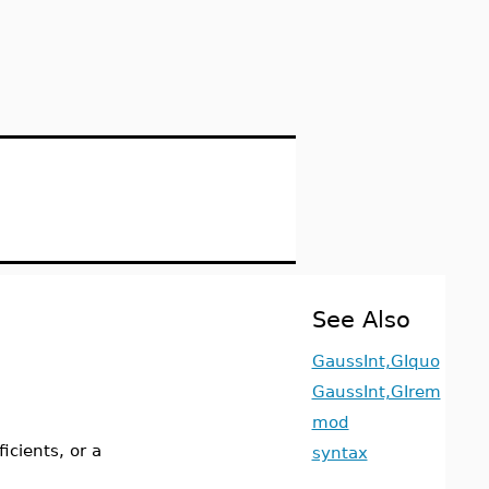
See Also
GaussInt,GIquo
GaussInt,GIrem
mod
icients, or a
syntax