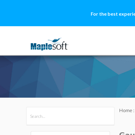
For the best experi
Home
All Products
Maple
MapleSim