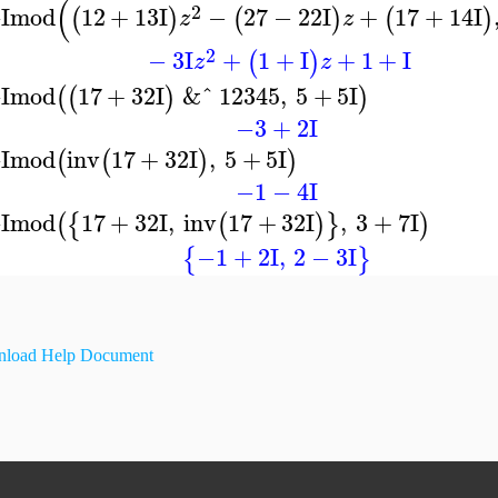
(
2
Imod
12
+
13
I
−
27
−
22
I
+
17
+
14
I
(
)
(
)
(
)
z
z
2
−
3
I
+
1
+
I
+
1
+
I
(
)
z
z
Imod
17
+
32
I
&ˆ
12345
,
5
+
5
I
(
(
)
)
−3
+
2
I
Imod
inv
17
+
32
I
,
5
+
5
I
(
(
)
)
−1
−
4
I
Imod
17
+
32
I
,
inv
17
+
32
I
,
3
+
7
I
(
{
(
)
}
)
−1
+
2
I
,
2
−
3
I
{
}
load Help Document