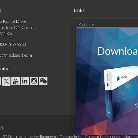
t
Links
5 Kumpf Drive
Produkte
terloo, ON Canada
V 1K8
Lösungen
800-267-6583
Download
Kaufen
fo@maplesoft.com
Support und Ressourcen
ity
Unternehmen
中文
c., 2026. •
Nutzungsbedingungen
|
Datenschutz
|
Consent Preferences
|
Markenz