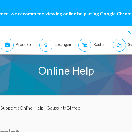
ence, we recommend viewing online help using Google Chrome
Produkte
Lösungen
Kaufen
Su
Online Help
:
Support
:
Online Help
: GaussInt/GImod