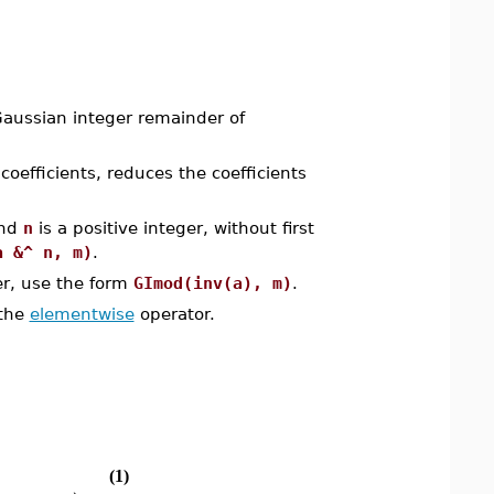
aussian integer remainder of
oefficients, reduces the coefficients
and
n
is a positive integer, without first
a &^ n, m)
.
er, use the form
GImod(inv(a), m)
.
 the
elementwise
operator.
(1)