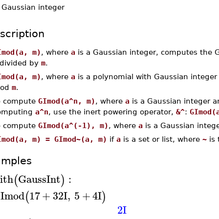
-
Gaussian integer
scription
Imod(a, m)
, where
a
is a Gaussian integer, computes the G
divided by
m
.
Imod(a, m)
, where
a
is a polynomial with Gaussian integer c
od
m
.
o compute
GImod(a^n, m)
, where
a
is a Gaussian integer 
omputing
a^n
, use the inert powering operator,
&^
:
GImod(
o compute
GImod(a^(-1), m)
, where
a
is a Gaussian integ
Imod(a, m) = GImod~(a, m)
if
a
is a set or list, where
~
is
amples
ith
GaussInt
:
(
)
Imod
17
+
32
I
,
5
+
4
I
(
)
2
I