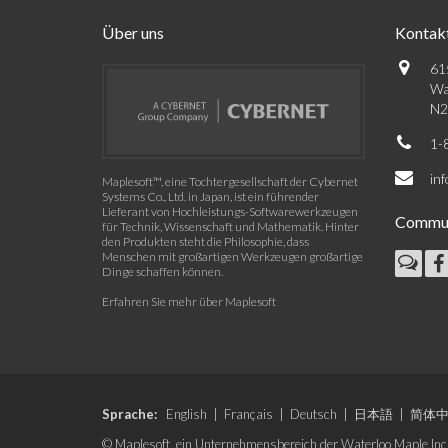
Über uns
Kontak
61
Wa
N2
1-
in
Maplesoft™, eine Tochtergesellschaft der Cybernet
Systems Co., Ltd. in Japan, ist ein führender
Lieferant von Hochleistungs-Softwarewerkzeugen
Commun
für Technik, Wissenschaft und Mathematik. Hinter
den Produkten steht die Philosophie, dass
Menschen mit großartigen Werkzeugen großartige
Dinge schaffen können.
Erfahren Sie mehr über Maplesoft
Sprache:
English
|
Français
|
Deutsch
|
日本語
|
简体
© Maplesoft, ein Unternehmensbereich der Waterloo Maple In