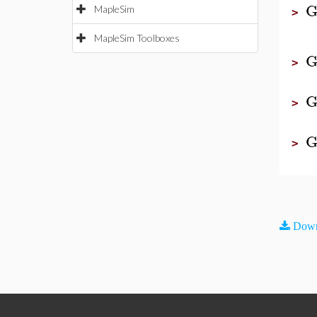
G
MapleSim
>
MapleSim Toolboxes
G
>
G
>
G
>
Down