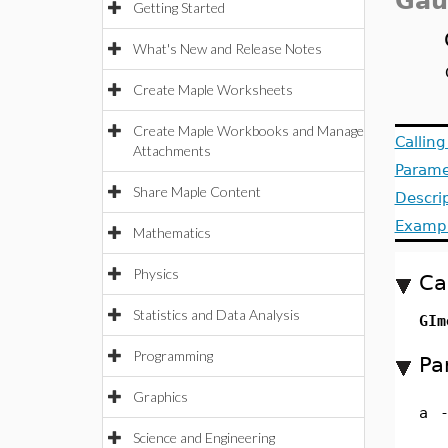
Gau
Getting Started
What's New and Release Notes
Create Maple Worksheets
Create Maple Workbooks and Manage
Callin
Attachments
Parame
Share Maple Content
Descri
Examp
Mathematics
Physics
Ca
Statistics and Data Analysis
GIm
Programming
Pa
Graphics
a
Science and Engineering