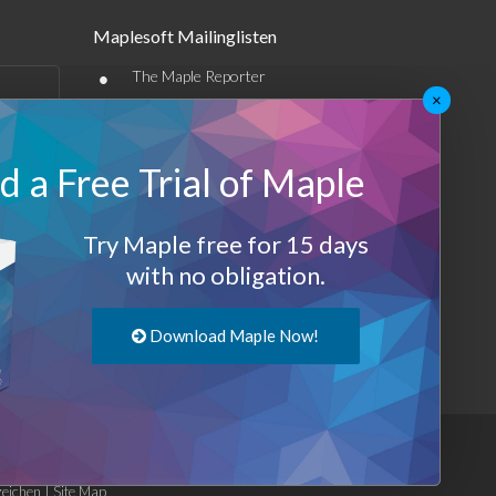
Maplesoft Mailinglisten
•
The Maple Reporter
×
•
Weitere E-Mail-Angebote
Maplesoft Membership
 a Free Trial of Maple
Sign-up
Try Maple free for 15 days
with no obligation.
Log-Out
Download Maple Now!
eichen
|
Site Map