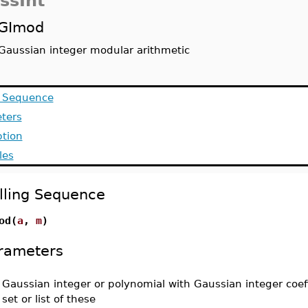
ssInt
GImod
Gaussian integer modular arithmetic
g Sequence
ters
ption
les
lling Sequence
od(
a
,
m
)
rameters
-
Gaussian integer or polynomial with Gaussian integer coeff
set or list of these