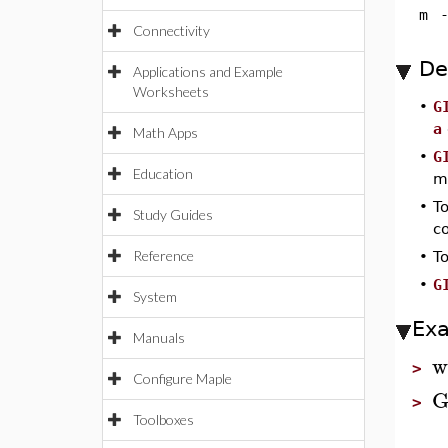
m
Connectivity
De
Applications and Example
Worksheets
•
G
a
Math Apps
•
G
Education
m
•
T
Study Guides
c
Reference
•
T
•
G
System
Ex
Manuals
w
>
Configure Maple
G
>
Toolboxes