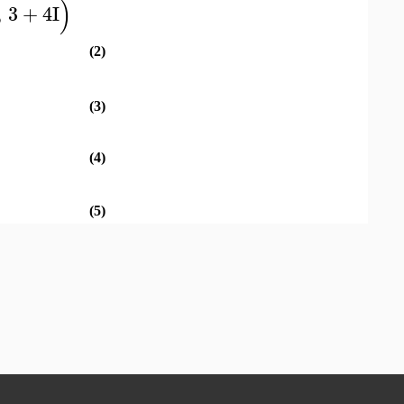
)
,
3
+
4
I
(2)
(3)
(4)
(5)