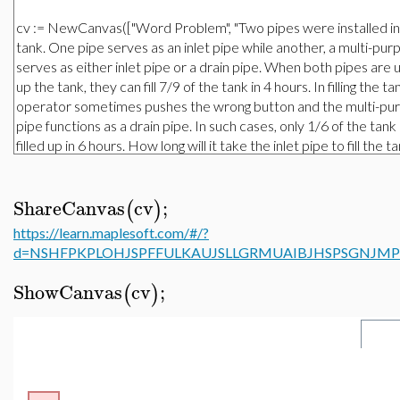
ShareCanvas
cv
;
(
)
https://learn.maplesoft.com/#/?
d=NSHFPKPLOHJSPFFULKAUJSLLGRMUAIBJHSPSGNJM
ShowCanvas
cv
;
(
)