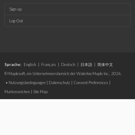
Sign-up
Log-Out
Sprache:
English
|
Français
|
Deutsch
|
日本語
|
简体中文
© Maplesoft, ein Unternehmensbereich der Waterloo Maple Inc., 2026.
•
Nutzungsbedingungen
|
Datenschutz
|
Consent Preferences
|
Markenzeichen
|
Site Map