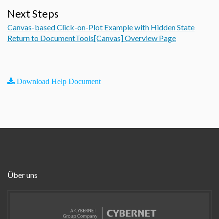
Next Steps
Canvas-based Click-on-Plot Example with Hidden State
Return to DocumentTools[Canvas] Overview Page
Download Help Document
Über uns