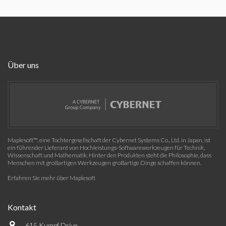
Über uns
Maplesoft™, eine Tochtergesellschaft der Cybernet Systems Co., Ltd. in Japan, ist
ein führender Lieferant von Hochleistungs-Softwarewerkzeugen für Technik,
Wissenschaft und Mathematik. Hinter den Produkten steht die Philosophie, dass
Menschen mit großartigen Werkzeugen großartige Dinge schaffen können.
Erfahren Sie mehr über Maplesoft
Kontakt
615 Kumpf Drive