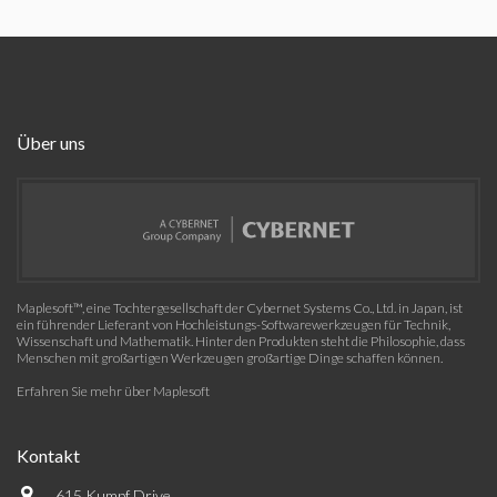
Über uns
Maplesoft™, eine Tochtergesellschaft der Cybernet Systems Co., Ltd. in Japan, ist
ein führender Lieferant von Hochleistungs-Softwarewerkzeugen für Technik,
Wissenschaft und Mathematik. Hinter den Produkten steht die Philosophie, dass
Menschen mit großartigen Werkzeugen großartige Dinge schaffen können.
Erfahren Sie mehr über Maplesoft
Kontakt
615 Kumpf Drive