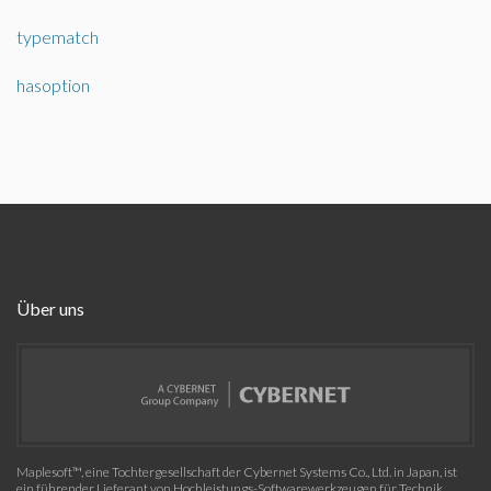
typematch
hasoption
Über uns
Maplesoft™, eine Tochtergesellschaft der Cybernet Systems Co., Ltd. in Japan, ist
ein führender Lieferant von Hochleistungs-Softwarewerkzeugen für Technik,