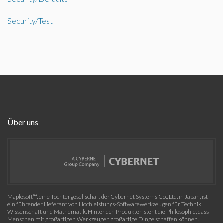
Security/Test
Über uns
Maplesoft™, eine Tochtergesellschaft der Cybernet Systems Co., Ltd. in Japan, ist
ein führender Lieferant von Hochleistungs-Softwarewerkzeugen für Technik,
Wissenschaft und Mathematik. Hinter den Produkten steht die Philosophie, dass
Menschen mit großartigen Werkzeugen großartige Dinge schaffen können.