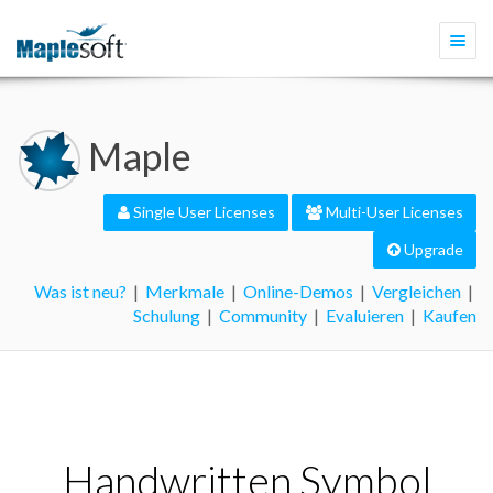
Togg
navi
Maple
Single User Licenses
Multi-User Licenses
Upgrade
Was ist neu?
|
Merkmale
|
Online-Demos
|
Vergleichen
|
Schulung
|
Community
|
Evaluieren
|
Kaufen
Handwritten Symbol