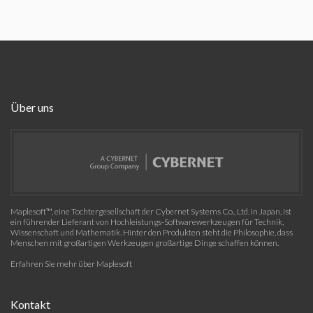
Über uns
Maplesoft™, eine Tochtergesellschaft der Cybernet Systems Co., Ltd. in Japan, ist
ein führender Lieferant von Hochleistungs-Softwarewerkzeugen für Technik,
Wissenschaft und Mathematik. Hinter den Produkten steht die Philosophie, dass
Menschen mit großartigen Werkzeugen großartige Dinge schaffen können.
Erfahren Sie mehr über Maplesoft
Kontakt