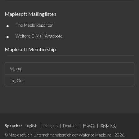
Maplesoft Mailinglisten
•
The Maple Reporter
•
Weitere E-Mail-Angebote
Maplesoft Membership
Sign-up
Log-Out
Sprache:
English
|
Français
|
Deutsch
|
日本語
|
简体中文
© Maplesoft, ein Unternehmensbereich der Waterloo Maple Inc., 2026.