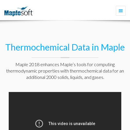
Togg
navi
Thermochemical Data in Maple
Maple 2018 enhances Maple’s tools for computing
thermodynamic properties with thermochemical data for an
additional 2000 solids, liquids, and gases.