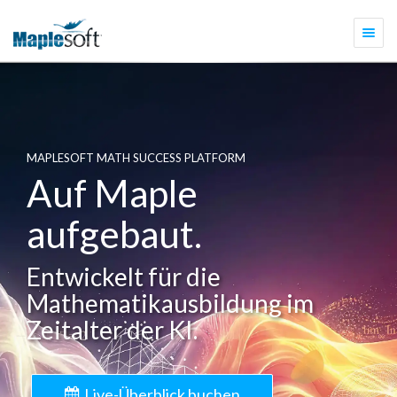
Togg
navi
MAPLESOFT MATH SUCCESS PLATFORM
Auf Maple
aufgebaut.
Entwickelt für die
Mathematikausbildung im
Zeitalter der KI.
Live-Überblick buchen