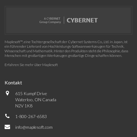
Maplesoft™, eine Tochtergesellschaft der Cybernet Systems Co., Ltd. in Japan, ist
ein führender Lieferant von Hochleistungs-Softwarewerkzeugen für Technik,
Wissenschaft und Mathematik. Hinter den Produkten steht die Philosophie, dass
Menschen mit großartigen Werkzeugen großartige Dinge schaffen können.
Erfahren Sie mehr über Maplesoft
Kontakt
615 Kumpf Drive
Waterloo, ON Canada
N2V 1K8
1-800-267-6583
info@maplesoft.com