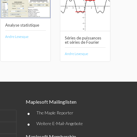
Analyse statistique
Andre Levesque
Séries de puissances
et séries de Fourier
Andre Levesque
Maplesoft Mailinglisten
•
The Maple Reporter
•
Weitere E-Mail-Angebote
Maplesoft Membership