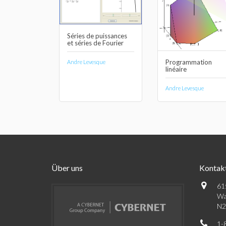
Séries de puissances
et séries de Fourier
Programmation
Andre Levesque
linéaire
Andre Levesque
Über uns
Kontak
61
Wa
N2
1-