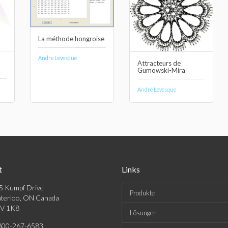
La méthode hongroise
Andre Levesque
Attracteurs de
Gumowski-Mira
Andre Levesque
t
Links
5 Kumpf Drive
Produkte
terloo, ON Canada
V 1K8
Lösungen
800-267-6583