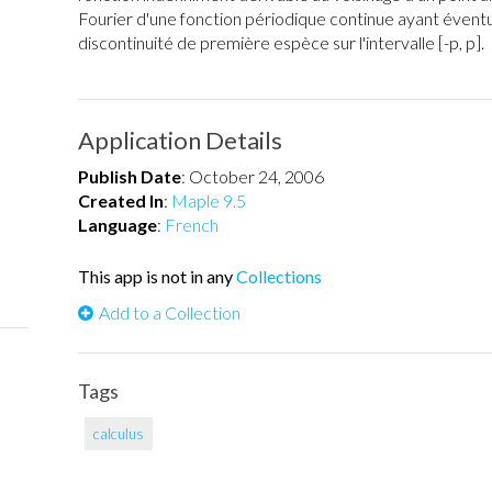
Fourier d'une fonction périodique continue ayant évent
discontinuité de première espèce sur l'intervalle [-p, p].
Application Details
Publish Date
:
October 24, 2006
Created In
:
Maple 9.5
Language
:
French
This app is not in any
Collections
Add to a Collection
Tags
calculus