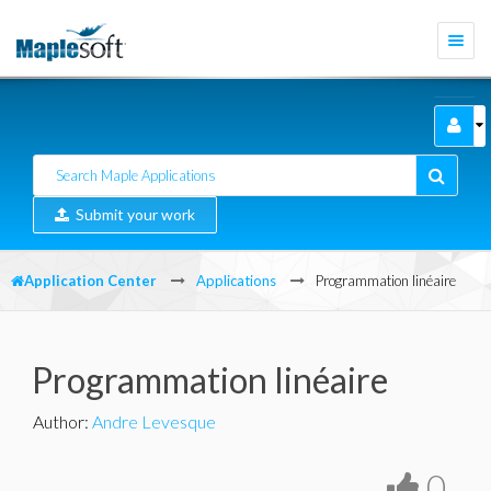
Togg
navi
Submit your work
Application Center
Applications
Programmation linéaire
Programmation linéaire
Author
:
Andre Levesque
0