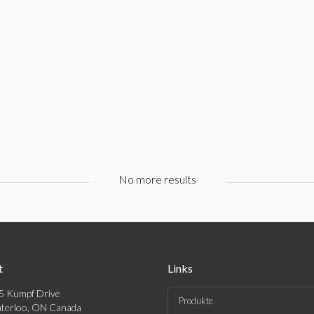
No more results
t
Links
5 Kumpf Drive
Produkte
terloo, ON Canada