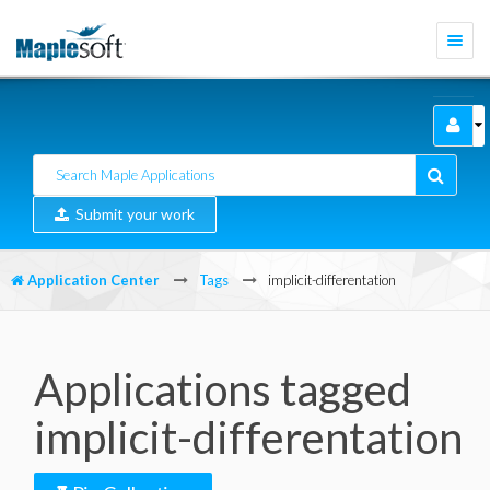
Togg
navi
Submit your work
Application Center
Tags
implicit-differentation
Applications tagged
implicit-differentation