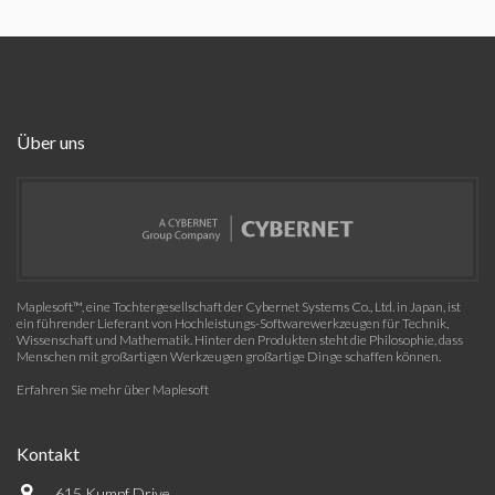
Über uns
Maplesoft™, eine Tochtergesellschaft der Cybernet Systems Co., Ltd. in Japan, ist
ein führender Lieferant von Hochleistungs-Softwarewerkzeugen für Technik,
Wissenschaft und Mathematik. Hinter den Produkten steht die Philosophie, dass
Menschen mit großartigen Werkzeugen großartige Dinge schaffen können.
Erfahren Sie mehr über Maplesoft
Kontakt
615 Kumpf Drive